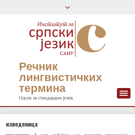
Skip
to
content
Речник
лингвистичких
термина
Одсек за стандардни језик
изведеница