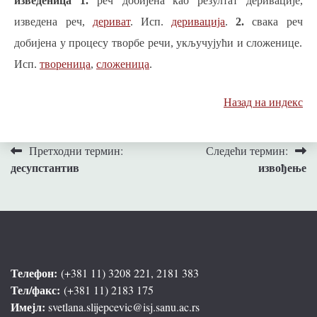
изведеница
1.
реч добијена
као резултат деривације,
изведена реч,
дериват
.
Исп.
деривација
.
2.
свака реч
добијена у процесу творбе речи, укључујући и сложенице.
Исп.
твореница
,
сложеница
.
Назад на индекс
Кретање
Претходни термин:
Следећи термин:
десупстантив
извођење
чланка
Телефон:
(+381 11) 3208 221, 2181 383
Тел/факс:
(+381 11) 2183 175
Имејл:
svetlana.slijepcevic@isj.sanu.ac.rs