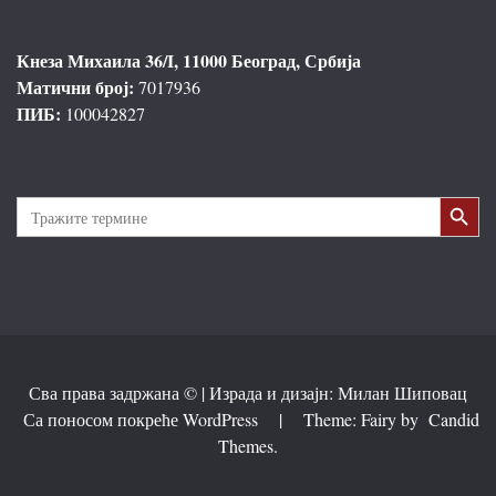
Кнеза Михаила 36/I, 11000 Београд, Србија
Матични број:
7017936
ПИБ:
100042827
Search Button
Search
for:
Сва права задржана © | Израда и дизајн: Милан Шиповац
Са поносом покреће WordPress
|
Theme: Fairy by
Candid
Themes
.