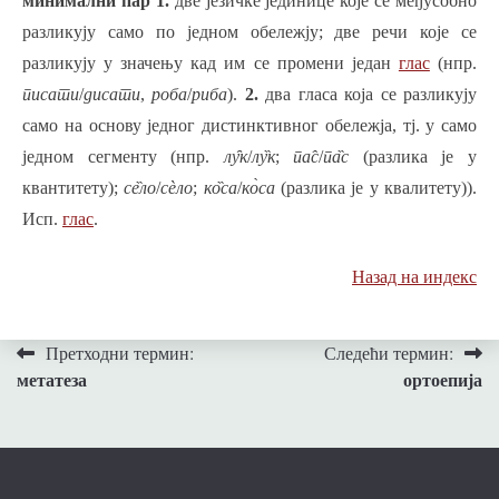
минимални пар
1.
две језичке јединице које се међусобно
разликују само по једном обележју; две речи које се
разликују у значењу кад им се промени један
глас
(нпр.
писати
/
дисати
,
роба
/
риба
).
2.
два гласа која се разликују
само на основу једног дистинктивног обележја, тј. у само
једном сегменту (нпр.
лу̑
к
/
лу̏
к
;
па̂
с
/
па̏
с
(разлика је у
квантитету);
се̏ло
/
сѐ
ло
;
ко̏са
/
ко̀
са
(разлика је у квалитету)).
Исп.
глас
.
Назад на индекс
Кретање
Претходни термин:
Следећи термин:
метатеза
ортоепија
чланка