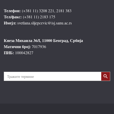
Телефон:
(+381 11) 3208 221, 2181 383
Тел/факс:
(+381 11) 2183 175
Имејл:
svetlana.slijepcevic@isj.sanu.ac.rs
Кнеза Михаила 36/I, 11000 Београд, Србија
Матични број:
7017936
ПИБ:
100042827
Search Button
Search
for: