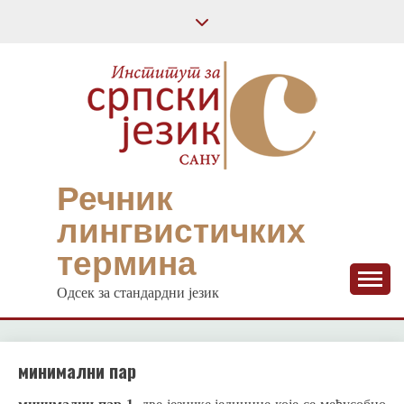
Skip
to
content
Речник
лингвистичких
термина
Одсек за стандардни језик
минимални пар