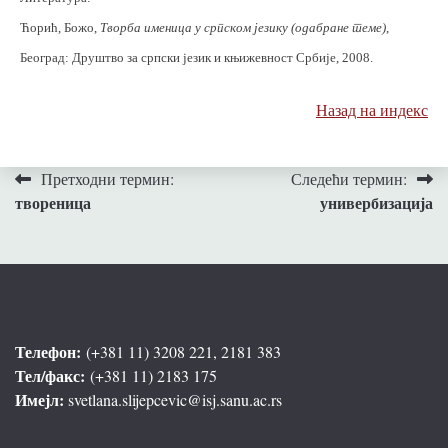
Ћорић, Божо,
Творба именица у српском језику (одабране теме)
,
Београд: Друштво за српски језик и књижевност Србије, 2008.
Назад на индекс
Кретање
Претходни термин:
Следећи термин:
твореница
универбизација
чланка
Телефон:
(+381 11) 3208 221, 2181 383
Тел/факс:
(+381 11) 2183 175
Имејл:
svetlana.slijepcevic@isj.sanu.ac.rs