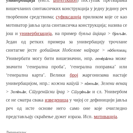
универбација
(енгл.
univerbation
) поступак претварања
вишечланих синтаксичких конструкција у једну једину реч
творбеним средствима;
суфиксација
приликом које се као
мотиватор јавља цела синтаксичка конструкција; назива се
још и
универбизација
, на пример
бувља пијаца
>
.
б
у̀
вљ
а̄
к
Један од ретких примера за универбацију трочлане
синтагме јесте
добитник Нобелове награде
>
.
н
о̀
беловац
Универбати могу бити вишезначни, нпр.
може
ген
ѐ
р
а̄
лка
значити ‘генерална проба’, ‘генерална поправка’ или
‘генерална карта’. Велики
број
жаргонизама настаје
универбацијом, нпр.:
кожни капут
>
,
Зелени венац
к
о̀
жњ
а̄
к
>
,
Студентски град
>
и сл.
Универбом
Зел
ѐ
њ
а̄
к
Студ
ѐ
њ
а̄
к
се не сматра свака
изведеница
у чијој се дефиницији јавља
реч од исте основе него само оне које очигледно
представљају скраћење дужег израза. Исп.
мотивација
.
Литература: