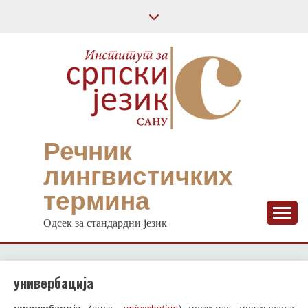
Skip
to
content
Речник
лингвистичких
термина
Одсек за стандардни језик
универбација