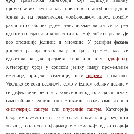
број
граматичка категорија која одликује већину
променљивих речи и која представља могућност једног
језика да на граматичком, морфолошком нивоу, помоћу
различитих облика једне речи, искаже да ли се та реч
односи на један или више ентитета. Најчешће се реализује
као опозиција једнине и множине. У ранијим фазама
језичког развоја постојала је и трећа грамема која се
односила на два предмета, лица или појма (
двојина
).
Категорију броја у српском језику имају променљиве
именице, придеви, заменице, неки
бројеви
и глаголи.
Уколико се речи реализују само у једном облику називају
се дефективне речи и у зависности од тога да ли имају
само облике једнине или множине, означавамо их као
сингуларија тантум
или
плуралија тантум
. Категорија
броја имплементирана је у сваку променљиву реч, што
значи да оне носе информацију о томе којој од категорија