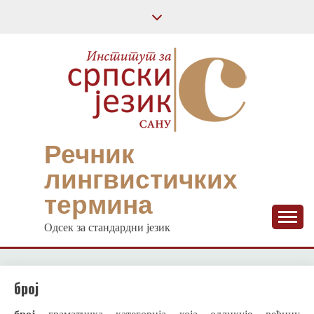
Skip
to
content
Речник
лингвистичких
термина
Одсек за стандардни језик
број