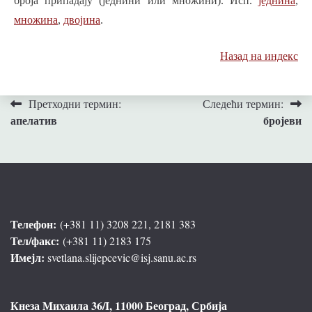
броја припадају (једнини или множини). Исп.
једнина
,
множина
,
двојина
.
Назад на индекс
Кретање
Претходни термин:
Следећи термин:
апелатив
бројеви
чланка
Телефон:
(+381 11) 3208 221, 2181 383
Тел/факс:
(+381 11) 2183 175
Имејл:
svetlana.slijepcevic@isj.sanu.ac.rs
Кнеза Михаила 36/I, 11000 Београд, Србија