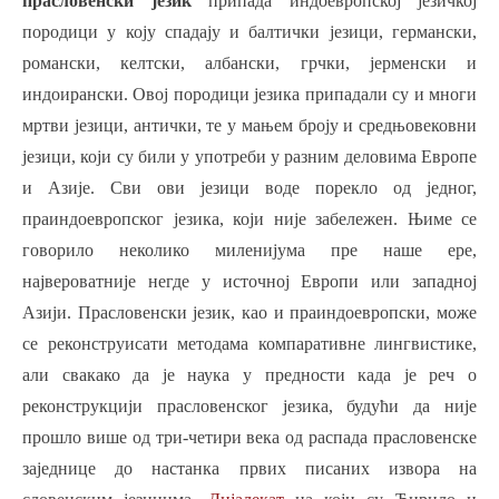
прасловенски језик
припада индоевропској језичкој
породици у коју спадају и балтички језици, германски,
романски, келтски, албански, грчки, јерменски и
индоирански. Овој породици језика припадали су и многи
мртви језици, антички, те у мањем броју и средњовековни
језици, који су били у употреби у разним деловима Европе
и Азије. Сви ови језици воде порекло од једног,
праиндоевропског језика, који није забележен. Њиме се
говорило неколико миленијума пре наше ере,
највероватније негде у источној Европи или западној
Азији. Прасловенски језик
, као и праиндоевропски, може
се реконструисати методама компаративне лингвистике,
али свакако да је наука у предности када је реч о
реконструкцији прасловенског језика, будући да није
прошло више од три-четири века од распада прасловенске
заједнице до настанка првих писаних извора на