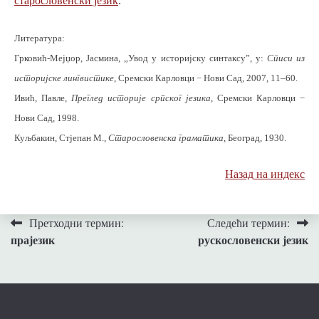
старословенски језик
.
Литература:
Грковић-Мејџор, Јасмина, „Увод у историјску синтаксу”, у:
Списи из
историјске лингвистике
, Сремски Карловци − Нови Сад, 2007, 11–60.
Ивић, Павле,
Преглед историје српског језика
, Сремски Карловци −
Нови Сад, 1998.
Куљбакин, Стјепан М.,
Старословенска граматика
, Београд, 1930.
Назад на индекс
Кретање
Претходни термин:
Следећи термин:
прајезик
рускословенски језик
чланка