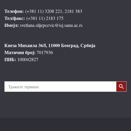
Телефон:
(+381 11) 3208 221, 2181 383
Тел/факс:
(+381 11) 2183 175
Имејл:
svetlana.slijepcevic@isj.sanu.ac.rs
Кнеза Михаила 36/I, 11000 Београд, Србија
Матични број:
7017936
ПИБ:
100042827
Search Button
Search
for: