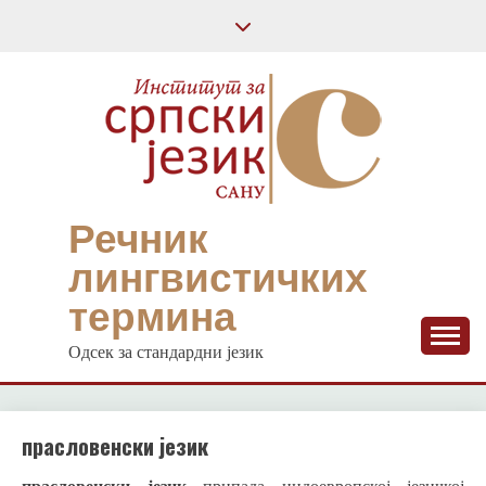
Skip
to
content
Речник
лингвистичких
термина
Одсек за стандардни језик
прасловенски језик