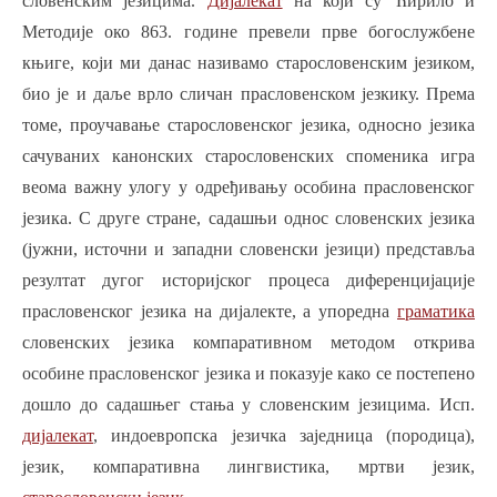
словенским језицима.
Дијалекат
на који су Ћирило и
Методије око 863. године превели прве богослужбене
књиге, који ми данас називамо старословенским језиком,
био је и даље врло сличан прасловенском језкику. Према
томе, проучавање старословенског језика, односно језика
сачуваних канонских старословенских споменика игра
веома важну улогу у одређивању особина прасловенског
језика. С друге стране, садашњи однос словенских језика
(јужни, источни и западни словенски језици) представља
резултат дугог историјског процеса диференцијације
прасловенског језика на дијалекте, а упоредна
граматика
словенских језика компаративном методом открива
особине прасловенског језика и показује како се постепено
дошло до садашњег стања у словенским језицима. Исп.
дијалекат
,
индоевропска језичка заједница (породица),
језик, компаративна лингвистика,
мртви језик,